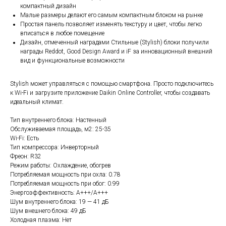
компактный дизайн
Малые размеры делают его самым компактным блоком на рынке
Простая панель позволяет изменять текстуру и цвет, чтобы легко
вписаться в любое помещение
Дизайн, отмеченный наградами Стильные (Stylish) блоки получили
награды Reddot, Good Design Award и iF за инновационный внешний
вид и функциональные возможности
Stylish может управляться с помощью смартфона. Просто подключитесь
к Wi-Fi и загрузите приложение Daikin Online Controller, чтобы создавать
идеальный климат.
Тип внутреннего блока: Настенный
Обслуживаемая площадь, м2: 25-35
Wi-Fi: Есть
Тип компрессора: Инверторный
Фреон: R32
Режим работы: Охлаждение, обогрев
Потребляемая мощность при охла: 0.78
Потребляемая мощность при обог: 0.99
Энергоэффективность: A+++/A+++
Шум внутреннего блока: 19 — 41 дБ
Шум внешнего блока: 49 дБ
Холодная плазма: Нет