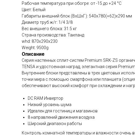
Рабочая температура при обогре: от -15 до +24 °C
Цвет: Белый
Габариты внешний блок (ВхШхГ): 540х780(+62)х290 мм
Диаметр труб ж/г: 1/4 3/8
Вес внешнего блока: 31.5 кг
Страна производства: Таиланд
whd: 870x290x230
Weight: 9500g
Описание
Серия настенных сплит-систем Premium SRK-ZS органич
TENSA и удостоенная наград, элегантная серия Premiu
Внутренние блоки представлены в трех цветовых исполн
точки мира с помощью смартфона или планшета (опция)
обеспечивают высокий комфорт при охлаждении и нагр
DC RAM Инвертор
Низкий уровень шума
Идеален для гостиниц и магазинов
8 направлений движения воздуха
Широкий диапазон работы
Контроль комнатной температуры и влажности очень в