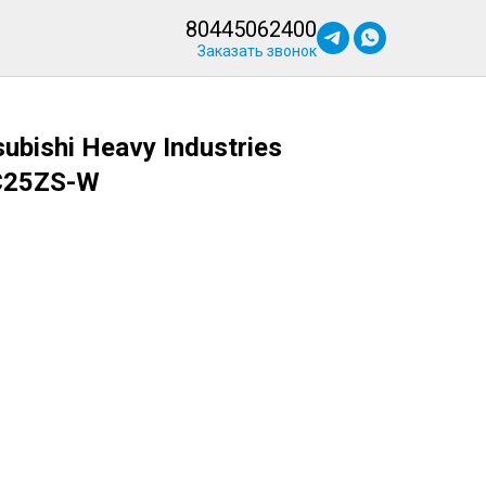
80445062400
Заказать звонок
bishi Heavy Industries
C25ZS-W