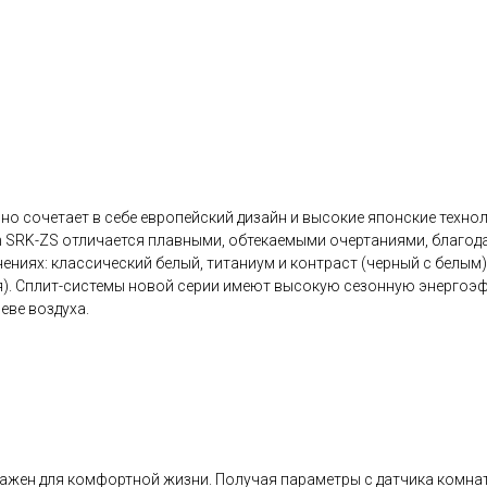
но сочетает в себе европейский дизайн и высокие японские техно
m SRK-ZS отличается плавными, обтекаемыми очертаниями, благода
ениях: классический белый, титаниум и контраст (черный с белым
. Сплит-системы новой серии имеют высокую сезонную энергоэффе
еве воздуха.
ажен для комфортной жизни. Получая параметры с датчика комнат