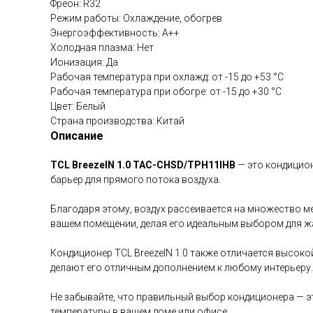
Фреон: R32
Режим работы: Охлаждение, обогрев
Энергоэффективность: A++
Холодная плазма: Нет
Ионизация: Да
Рабочая температура при охлажд: от -15 до +53 °C
Рабочая температура при обогре: от -15 до +30 °C
Цвет: Белый
Страна производства: Китай
Описание
TCL BreezeIN 1.0 TAC-CHSD/TPH11IHB
— это кондицио
барьер для прямого потока воздуха.
Благодаря этому, воздух рассеивается на множество м
вашем помещении, делая его идеальным выбором для жа
Кондиционер TCL BreezeIN 1.0 также отличается высок
делают его отличным дополнением к любому интерьеру.
Не забывайте, что правильный выбор кондиционера — э
температуры в вашем доме или офисе.