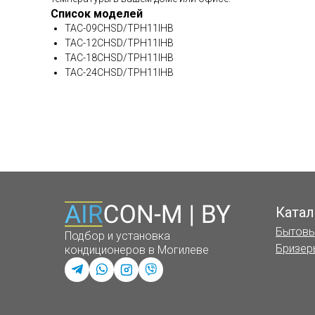
Список моделей
TAC-09CHSD/TPH11IHB
TAC-12CHSD/TPH11IHB
TAC-18CHSD/TPH11IHB
TAC-24CHSD/TPH11IHB
Катал
Бытовы
Подбор и установка
Бризер
кондиционеров в Могилеве