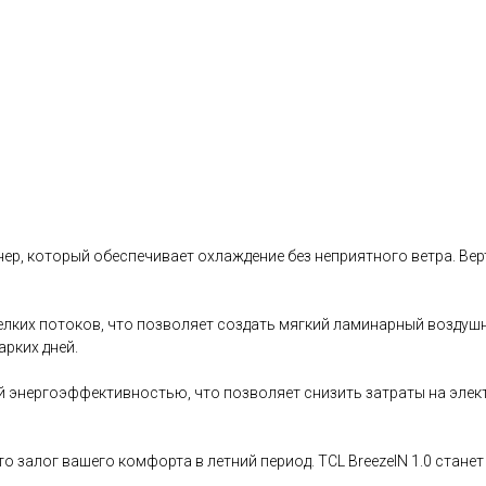
нер, который обеспечивает охлаждение без неприятного ветра. В
елких потоков, что позволяет создать мягкий ламинарный воздуш
рких дней.
ой энергоэффективностью, что позволяет снизить затраты на эле
то залог вашего комфорта в летний период. TCL BreezeIN 1.0 ст