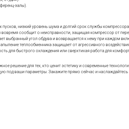
нференц-залы).
х пусков, низкий уровень шума и долгий срок службы компрессора
 вовремя сообщит о неисправности, защищая компрессор от пере
ет выбранный угол обдува и возвращается к нему при каждом вкл
апыление теплообменника защищает от агрессивного воздействия
сть для быстрого охлаждения или сверхтихая работа для комфорт
жное решение для тех, кто ценит эстетику и современные технолог
ящую под ваши параметры. Закажите прямо сейчас и наслаждайтесь