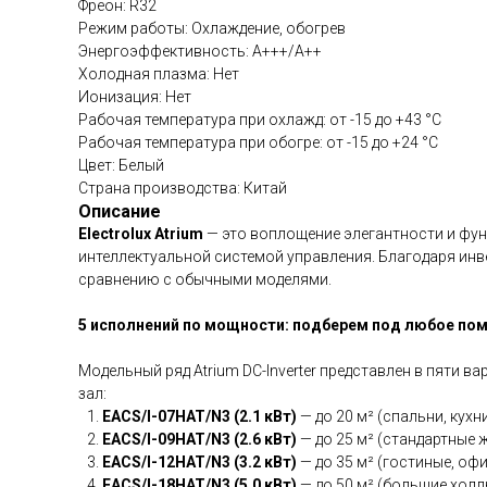
Фреон: R32
Режим работы: Охлаждение, обогрев
Энергоэффективность: A+++/A++
Холодная плазма: Нет
Ионизация: Нет
Рабочая температура при охлажд: от -15 до +43 °C
Рабочая температура при обогре: от -15 до +24 °C
Цвет: Белый
Страна производства: Китай
Описание
Electrolux Atrium
— это воплощение элегантности и фун
интеллектуальной системой управления. Благодаря инв
сравнению с обычными моделями.
5 исполнений по мощности: подберем под любое по
Модельный ряд Atrium DC-Inverter представлен в пяти 
зал:
EACS/I-07HAT/N3 (2.1 кВт)
— до 20 м² (спальни, кухни
EACS/I-09HAT/N3 (2.6 кВт)
— до 25 м² (стандартные 
EACS/I-12HAT/N3 (3.2 кВт)
— до 35 м² (гостиные, офи
EACS/I-18HAT/N3 (5.0 кВт)
— до 50 м² (большие холлы