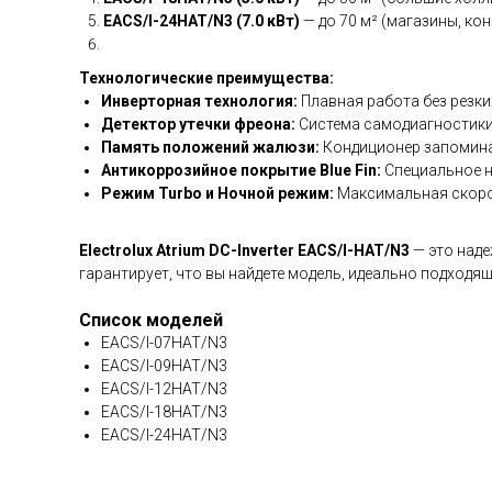
EACS/I-24HAT/N3 (7.0 кВт)
— до 70 м² (магазины, ко
Технологические преимущества:
Инверторная технология:
Плавная работа без резки
Детектор утечки фреона:
Система самодиагностики
Память положений жалюзи:
Кондиционер запомина
Антикоррозийное покрытие Blue Fin:
Специальное н
Режим Turbo и Ночной режим:
Максимальная скоро
Electrolux Atrium DC-Inverter EACS/I-HAT/N3
— это наде
гарантирует, что вы найдете модель, идеально подход
Список моделей
EACS/I-07HAT/N3
EACS/I-09HAT/N3
EACS/I-12HAT/N3
EACS/I-18HAT/N3
EACS/I-24HAT/N3