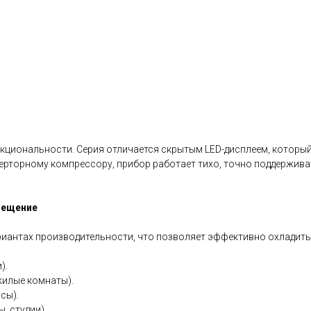
кциональности. Серия отличается скрытым LED-дисплеем, который
ерторному компрессору, прибор работает тихо, точно поддержива
мещение
вариантах производительности, что позволяет эффективно охладит
).
жилые комнаты).
сы).
, студии).