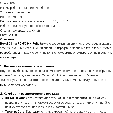
Фреон: R32
Режим работы: Охлаждение, обогрев
Холодная плазма: Нет
Ионизация: Нет
Рабочая температура при охлажд: от +18 до +43 °C
Рабочая температура при обогре: от -7 до +24 °C
Страна производства: Китай
Цвет: Белый
Описание
Royal Clima RC-FCHN Felicita
— это современная сплит-система, сочетающая в
себе изысканный итальянский дизайн и передовые японские технологии. Модель
разработана для тех, кто ценит не только комфортную температуру, но и эстетику
в интерьере.
1. Дизайн и визуальное исполнение
Внутренний блок выполнен в классическом белом цвете с изящной серебристой
вставкой на передней панели. Скрытый LED-дисплей мягко отображает
температуру сквозь пластик, сохраняя минималистичный вид устройства в
выключенном состоянии.
2. Комфорт и распределение воздуха
3D AUTO AIR:
Автоматические вертикальные и горизонтальные жалюзи
позволяют управлять потоком воздуха во всех направлениях с пульта. Это
исключает появление сквозняков и застойных зон.
Тихая работа:
Благодаря оптимизированной конструкции вентилятора,