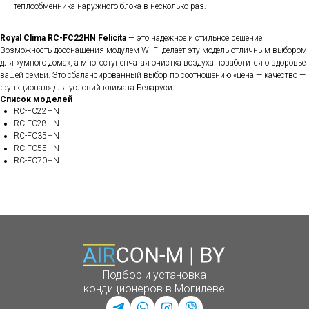
теплообменника наружного блока в несколько раз.
Royal Clima RC-FC22HN Felicita
— это надежное и стильное решение.
Возможность дооснащения модулем Wi-Fi делает эту модель отличным выбором
для «умного дома», а многоступенчатая очистка воздуха позаботится о здоровье
вашей семьи. Это сбалансированный выбор по соотношению «цена — качество —
функционал» для условий климата Беларуси.
Список моделей
RC-FC22HN
RC-FC28HN
RC-FC35HN
RC-FC55HN
RC-FC70HN
Подбор и установка
кондиционеров в Могилеве