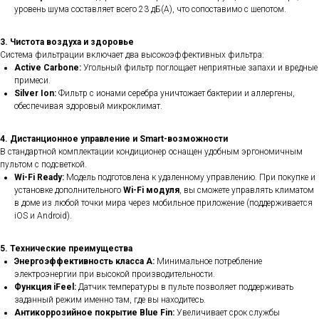
уровень шума составляет всего 23 дБ(А), что сопоставимо с шепотом.
3. Чистота воздуха и здоровье
Система фильтрации включает два высокоэффективных фильтра:
Active Carbone:
Угольный фильтр поглощает неприятные запахи и вредные
примеси.
Silver Ion:
Фильтр с ионами серебра уничтожает бактерии и аллергены,
обеспечивая здоровый микроклимат.
4. Дистанционное управление и Smart-возможности
В стандартной комплектации кондиционер оснащен удобным эргономичным
пультом с подсветкой.
Wi-Fi Ready:
Модель подготовлена к удаленному управлению. При покупке и
установке дополнительного
Wi-Fi модуля
, вы сможете управлять климатом
в доме из любой точки мира через мобильное приложение (поддерживается
iOS и Android).
5. Технические преимущества
Энергоэффективность класса А:
Минимальное потребление
электроэнергии при высокой производительности.
Функция iFeel:
Датчик температуры в пульте позволяет поддерживать
заданный режим именно там, где вы находитесь.
Антикоррозийное покрытие Blue Fin:
Увеличивает срок службы