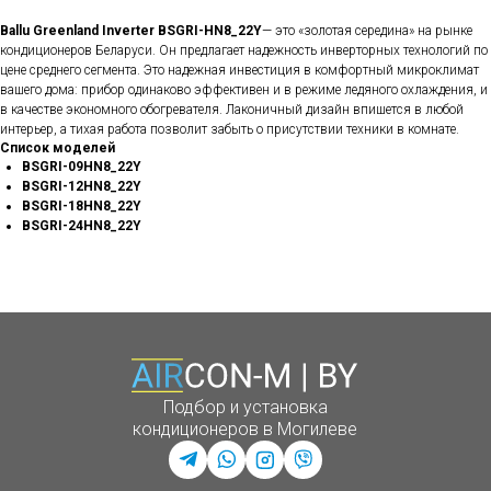
Ballu Greenland Inverter BSGRI-HN8_22Y
— это «золотая середина» на рынке
кондиционеров Беларуси. Он предлагает надежность инверторных технологий по
цене среднего сегмента. Это надежная инвестиция в комфортный микроклимат
вашего дома: прибор одинаково эффективен и в режиме ледяного охлаждения, и
в качестве экономного обогревателя. Лаконичный дизайн впишется в любой
интерьер, а тихая работа позволит забыть о присутствии техники в комнате.
Список моделей
BSGRI-09HN8_22Y
BSGRI-12HN8_22Y
BSGRI-18HN8_22Y
BSGRI-24HN8_22Y
Подбор и установка
кондиционеров в Могилеве