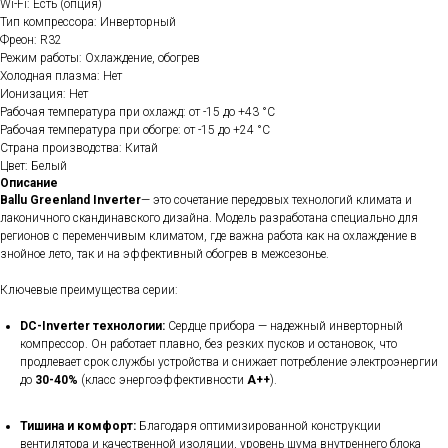
Wi-Fi: Есть (опция)
Тип компрессора: Инверторный
Фреон: R32
Режим работы: Охлаждение, обогрев
Холодная плазма: Нет
Ионизация: Нет
Рабочая температура при охлажд: от -15 до +43 °C
Рабочая температура при обогре: от -15 до +24 °C
Страна производства: Китай
Цвет: Белый
Описание
Ballu Greenland Inverter
— это сочетание передовых технологий климата и
лаконичного скандинавского дизайна. Модель разработана специально для
регионов с переменчивым климатом, где важна работа как на охлаждение в
знойное лето, так и на эффективный обогрев в межсезонье.
Ключевые преимущества серии:
DC-Inverter технологии:
Сердце прибора — надежный инверторный
компрессор. Он работает плавно, без резких пусков и остановок, что
продлевает срок службы устройства и снижает потребление электроэнергии
до
30-40%
(класс энергоэффективности
A++
).
Тишина и комфорт:
Благодаря оптимизированной конструкции
вентилятора и качественной изоляции, уровень шума внутреннего блока