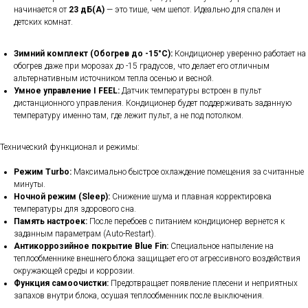
начинается от
23 дБ(А)
— это тише, чем шепот. Идеально для спален и
детских комнат.
Зимний комплект (Обогрев до -15°C):
Кондиционер уверенно работает на
обогрев даже при морозах до -15 градусов, что делает его отличным
альтернативным источником тепла осенью и весной.
Умное управление I FEEL:
Датчик температуры встроен в пульт
дистанционного управления. Кондиционер будет поддерживать заданную
температуру именно там, где лежит пульт, а не под потолком.
Технический функционал и режимы:
Режим Turbo:
Максимально быстрое охлаждение помещения за считанные
минуты.
Ночной режим (Sleep):
Снижение шума и плавная корректировка
температуры для здорового сна.
Память настроек:
После перебоев с питанием кондиционер вернется к
заданным параметрам (Auto-Restart).
Антикоррозийное покрытие Blue Fin:
Специальное напыление на
теплообменнике внешнего блока защищает его от агрессивного воздействия
окружающей среды и коррозии.
Функция самоочистки:
Предотвращает появление плесени и неприятных
запахов внутри блока, осушая теплообменник после выключения.