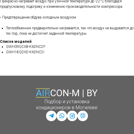
Прекрасно нагревает воздух при уличной температуре до -22°С благодаря
предпусковому подогреву и изменению производительности компрессора.
• Предотвращение обдува холодным воздухом
Теплообменник предварительно нагревается, так что воздух не выдувается до
тех пор, пока не достигнет заданной температуры.
Список моделей
GWH09QCXB-K6DNC2F
GWH18QDXD-K6DNC2I
Подбор и установка
кондиционеров в Могилеве