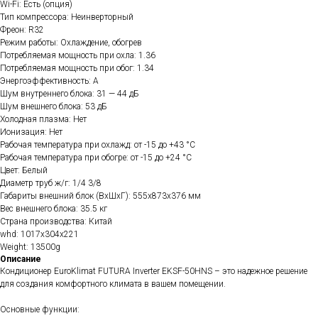
Wi-Fi: Есть (опция)
Тип компрессора: Неинверторный
Фреон: R32
Режим работы: Охлаждение, обогрев
Потребляемая мощность при охла: 1.36
Потребляемая мощность при обог: 1.34
Энергоэффективность: A
Шум внутреннего блока: 31 — 44 дБ
Шум внешнего блока: 53 дБ
Холодная плазма: Нет
Ионизация: Нет
Рабочая температура при охлажд: от -15 до +43 °C
Рабочая температура при обогре: от -15 до +24 °C
Цвет: Белый
Диаметр труб ж/г: 1/4 3/8
Габариты внешний блок (ВхШхГ): 555x873x376 мм
Вес внешнего блока: 35.5 кг
Страна производства: Китай
whd: 1017x304x221
Weight: 13500g
Описание
Кондиционер EuroKlimat FUTURA Inverter EKSF-50HNS – это надежное решение
для создания комфортного климата в вашем помещении.
Основные функции: